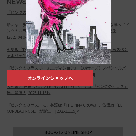
NEWS
『ピンクのカラス ポストカード』、新発売。[2025.07.01]
新たな一歩を踏み出す人の心に届けたい、自分を好きになる絵本『ピ
ンクのカラス』。2025年4月1日(火)より応援キャンペーン実施。
[2025.04.04]
英語版『THE PINK CROW』、仏語版『LE CORBEAU ROSE』もスペシ
ャルパッケージ販売スタート！[2025.02.13]
『ピンクのカラス ホームエディション』（A4サイズ）スペシャルパ
ッケージ、好評につき、定番商品に。[2025.02.04]
オンラインショップへ
大垣書店 麻布台ヒルズEhon GALLERYにて、絵本『ピンクのカラス』
展、開催！[2025.11.15]<
『ピンクのカラス』に、英語版『THE PINK CROW』、仏語版『LE
CORBEAU ROSE』が誕生！[2025.11.15]<
BOOK212 ONLINE SHOP